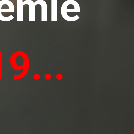
démie 
19
...