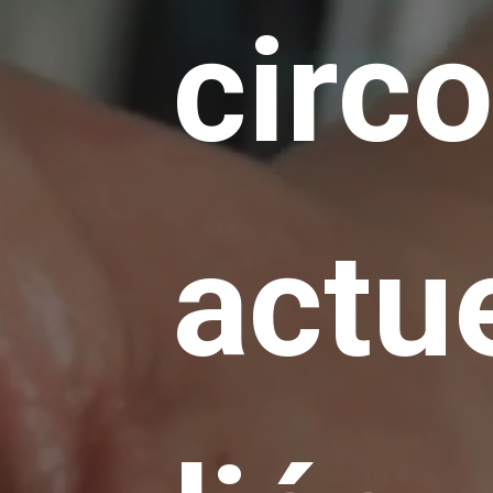
circ
actu