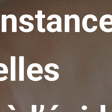
onstance
elles