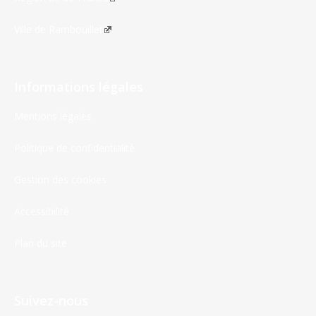
Ville de Rambouillet
Informations légales
Mentions légales
Politique de confidentialité
Gestion des cookies
Accessibilité
Plan du site
Suivez-nous