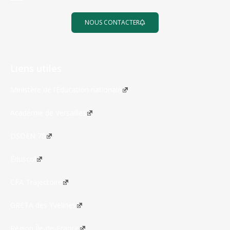
NOUS CONTACTER
Liens utiles
Ministère de l’Éducation nationale
Académie de Versailles
DSDEN 78
Éduscol
CFA Trajectoire
GRETA des Yvelines
Région Île-de-France