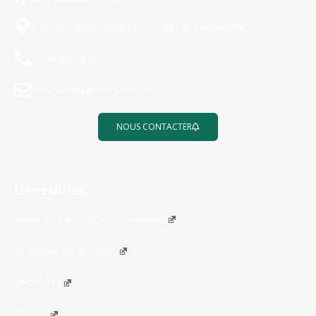
5 avenue du général Leclerc 78120 Rambouillet
01 34 83 64 00
0782549x@ac-versailles.fr
NOUS CONTACTER
Liens utiles
Ministère de l’Éducation nationale
Académie de Versailles
DSDEN 78
Éduscol