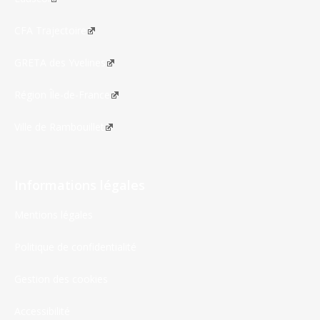
CFA Trajectoire
GRETA des Yvelines
Région Île-de-France
Ville de Rambouillet
Informations légales
Mentions légales
Politique de confidentialité
Gestion des cookies
Accessibilité