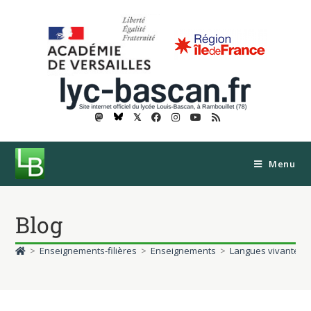
𝕏
Menu
Blog
>
Enseignements-filières
>
Enseignements
>
Langues vivantes