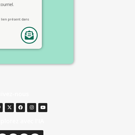
ourriel.
lien présent dans
uivez-nous
plorez avec l'IA