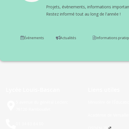
Projets, évènements, informations important
Restez informé tout au long de l'année !
Événements
Actualités
Informations pratiq
Lycée Louis-Bascan
Liens utiles
5 avenue du général Leclerc
Ministère de l’Éducati
78120 Rambouillet
Académie de Versaille
01 34 83 64 00
DSDEN 78