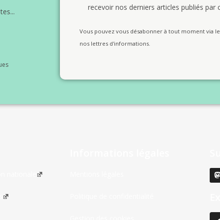
recevoir nos derniers articles publiés par c
es...
Vous pouvez vous désabonner à tout moment via le 
nos lettres d'informations.
ues
Informations légales
S
on nationale
Mentions légales
Ex
s
Politique de confidentialité
Gestion des cookies