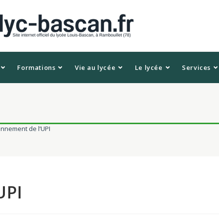
Formations
Vie au lycée
Le lycée
Services
onnement de l’UPI
UPI