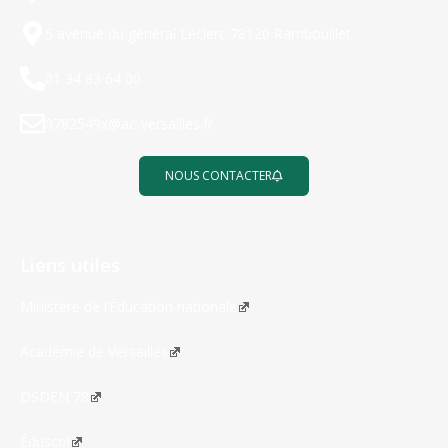
5 avenue du général Leclerc 78120 Rambouillet
01 34 83 64 00
0782549x@ac-versailles.fr
NOUS CONTACTER
Liens utiles
Ministère de l’Éducation nationale
Académie de Versailles
DSDEN 78
Éduscol