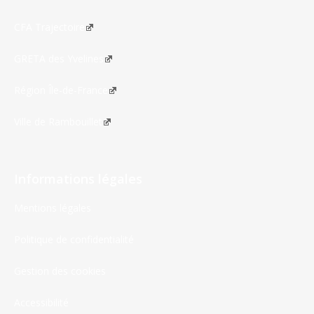
CFA Trajectoire
GRETA des Yvelines
Région Île-de-France
Ville de Rambouillet
Informations légales
Mentions légales
Politique de confidentialité
Gestion des cookies
Accessibilité