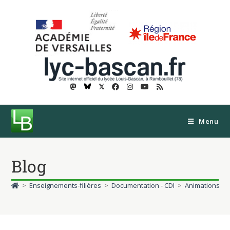
𝕏
Menu
Blog
>
Enseignements-filières
>
Documentation - CDI
>
Animations
>