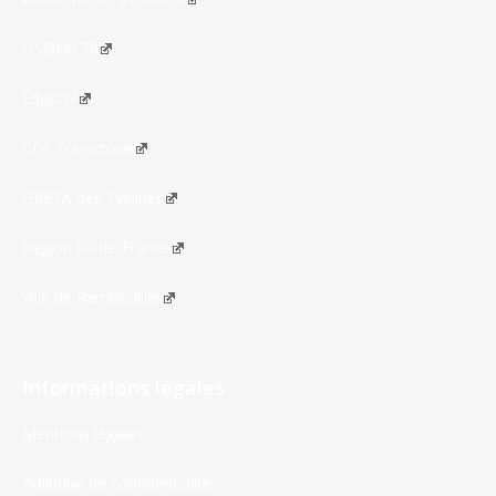
DSDEN 78
Éduscol
CFA Trajectoire
GRETA des Yvelines
Région Île-de-France
Ville de Rambouillet
Informations légales
Mentions légales
Politique de confidentialité