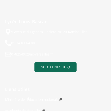
Lycée Louis-Bascan
5 avenue du général Leclerc 78120 Rambouillet
01 34 83 64 00
0782549x@ac-versailles.fr
NOUS CONTACTER
Liens utiles
Ministère de l’Éducation nationale
Académie de Versailles