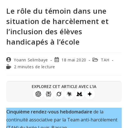
Le rôle du témoin dans une
situation de harcèlement et
l’inclusion des élèves
handicapés à l’école
Yoann Selimbaye
18 mai 2020
TAH
2 minutes de lecture
EXPLOREZ CET ARTICLE AVEC L'IA
Cinquième rendez-vous hebdomadaire
de la
continuité associative par la Team anti-harcèlement
(TAH) du lycée Louis-Bascan.