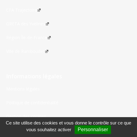
CFA Trajectoire
GRETA des Yvelines
Région Île-de-France
Ville de Rambouillet
Informations légales
Mentions légales
Politique de confidentialité
Gestion des cookies
Ce site utilise des cookies et vous donne le contrôle sur ce que
vous souhaitez activer
Personnaliser
Accessibilité