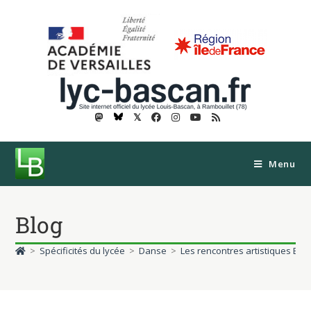
𝕏
Menu
Blog
>
Spécificités du lycée
>
Danse
>
Les rencontres artistiques Bas