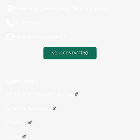
5 avenue du général Leclerc 78120 Rambouillet
01 34 83 64 00
0782549x@ac-versailles.fr
NOUS CONTACTER
Liens utiles
Ministère de l’Éducation nationale
Académie de Versailles
DSDEN 78
Éduscol