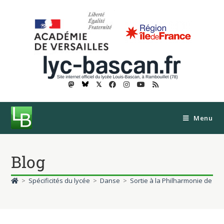
𝕏
Menu
Blog
>
Spécificités du lycée
>
Danse
>
Sortie à la Philharmonie de Par