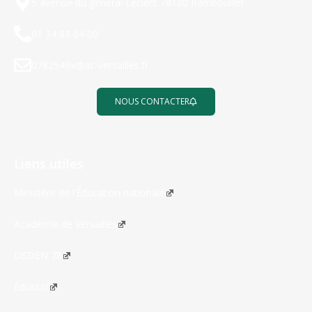
5 avenue du général Leclerc 78120 Rambouillet
01 34 83 64 00
0782549x@ac-versailles.fr
NOUS CONTACTER
Liens utiles
Ministère de l’Éducation nationale
Académie de Versailles
DSDEN 78
Éduscol