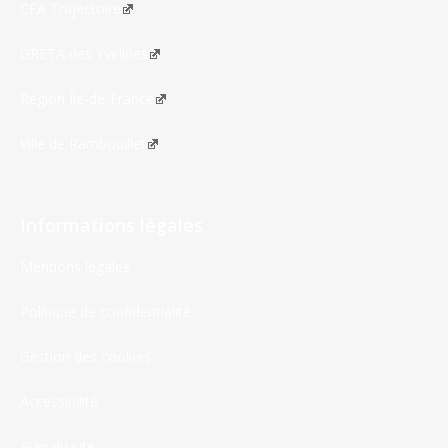
CFA Trajectoire
GRETA des Yvelines
Région Île-de-France
Ville de Rambouillet
Informations légales
Mentions légales
Politique de confidentialité
Gestion des cookies
Accessibilité
Plan du site