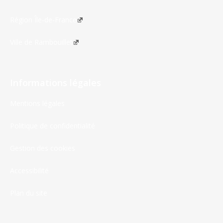
Région Île-de-France
Ville de Rambouillet
Informations légales
Mentions légales
Politique de confidentialité
Gestion des cookies
Accessibilité
Plan du site