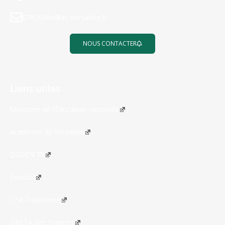
0782549x@ac-versailles.fr
NOUS CONTACTER
Liens utiles
Ministère de l’Éducation nationale
Académie de Versailles
DSDEN 78
Éduscol
CFA Trajectoire
GRETA des Yvelines