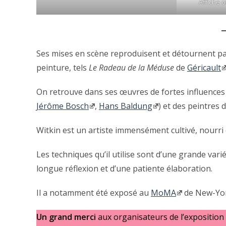
Affiche of
Ses mises en scène reproduisent et détournent par
peinture, tels
Le Radeau de la Méduse
de
Géricault
On retrouve dans ses œuvres de fortes influence
Jérôme Bosch
,
Hans Baldung
) et des peintres 
Witkin est un artiste immensément cultivé, nourri d
Les techniques qu’il utilise sont d’une grande vari
longue réflexion et d’une patiente élaboration.
Il a notamment été exposé au
MoMA
de New-Yor
Un grand merci
aux organisateurs de l’exposition 