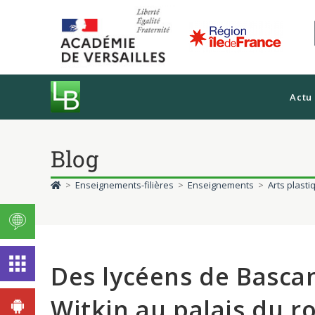
Actu
Blog
>
Enseignements-filières
>
Enseignements
>
Arts plasti
Des lycéens de Bascan 
Witkin au palais du r