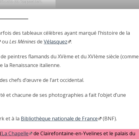
ficielle de l’exposition.
fois des tableaux célèbres ayant marqué l’histoire de la
ou
Les Ménines
de
Vélasquez
.
s de peintres flamands du XVème et du XVIème siècle (comme
de la Renaissance italienne.
es chefs d’œuvre de l‘art occidental.
été et chacune de ses photographies a fait l’objet d’une
k et à la
Bibliothèque nationale de France
(BNF).
(
La Chapelle
de Clairefontaine-en-Yvelines et le palais du