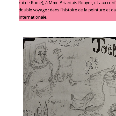
roi de Rome), à Mme Briantais Rouyer, et aux confé
double voyage : dans l’histoire de la peinture et
internationale.