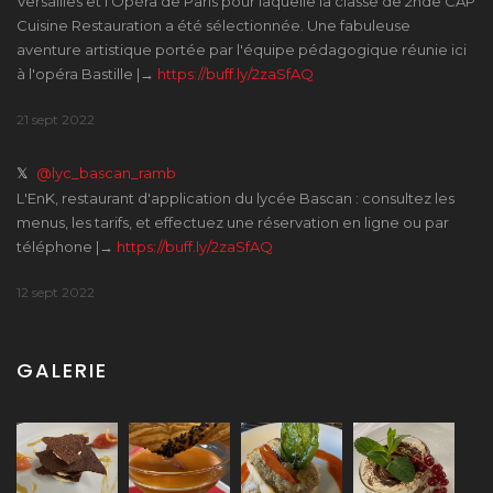
Versailles et l'Opéra de Paris pour laquelle la classe de 2nde CAP
Cuisine Restauration a été sélectionnée. Une fabuleuse
aventure artistique portée par l'équipe pédagogique réunie ici
à l'opéra Bastille |→
https://buff.ly/2zaSfAQ
21 sept 2022
𝕏
@lyc_bascan_ramb
L'EnK, restaurant d'application du lycée Bascan : consultez les
menus, les tarifs, et effectuez une réservation en ligne ou par
téléphone |→
https://buff.ly/2zaSfAQ
12 sept 2022
GALERIE