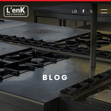
LB
𝕏
BLOG