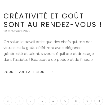
CRÉATIVITÉ ET GOÛT
SONT AU RENDEZ-VOUS !
28 septembre 2022
On salue le travail artistique des chefs qui, tels des
virtuoses du goût, célèbrent avec élégance,
générosité et talent, saveurs, équilibre et dressage
dans l'assiette ! Beaucoup de poésie et de finesse !
POURSUIVRE LA LECTURE
«
1
2
3
4
5
6
7
8