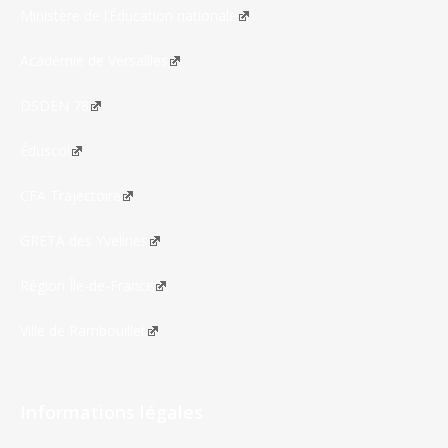
Ministère de l’Éducation nationale
Académie de Versailles
DSDEN 78
Éduscol
CFA Trajectoire
GRETA des Yvelines
Région Île-de-France
Ville de Rambouillet
Informations légales