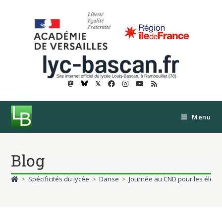
𝕏
Menu
Blog
>
Spécificités du lycée
>
Danse
>
Journée au CND pour les élève