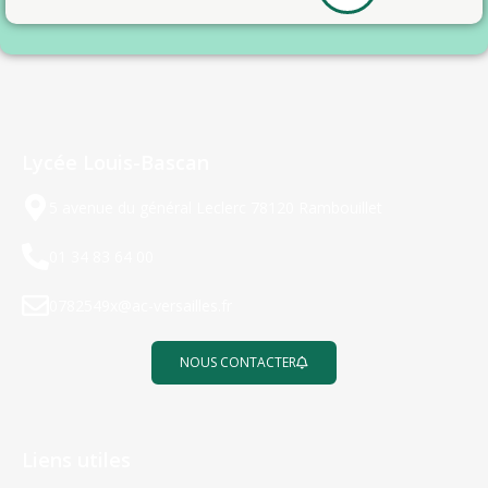
Lycée Louis-Bascan
5 avenue du général Leclerc 78120 Rambouillet
01 34 83 64 00
0782549x@ac-versailles.fr
NOUS CONTACTER
Liens utiles