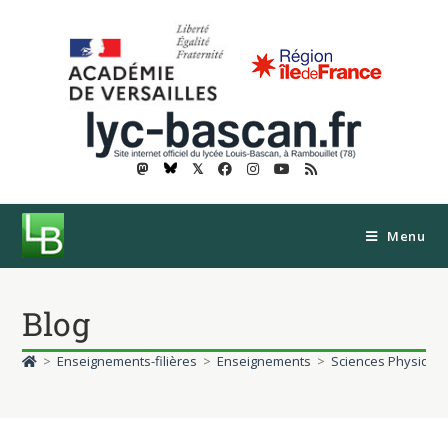
𝕏
Menu
Blog
>
Enseignements-filières
>
Enseignements
>
Sciences Physique