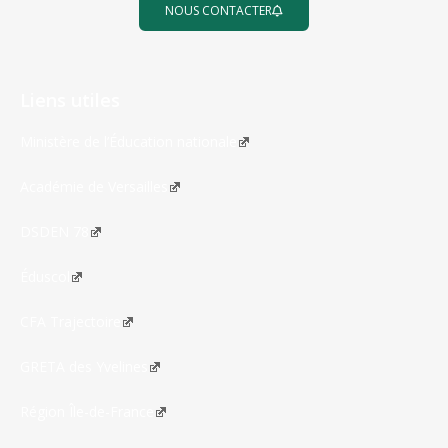
NOUS CONTACTER
Liens utiles
Ministère de l’Éducation nationale
Académie de Versailles
DSDEN 78
Éduscol
CFA Trajectoire
GRETA des Yvelines
Région Île-de-France