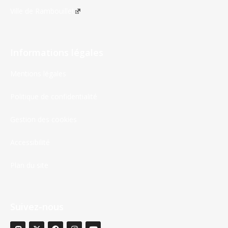
Ville de Rambouillet
Informations légales
Mentions légales
Politique de confidentialité
Gestion des cookies
Accessibilité
Plan du site
Suivez-nous