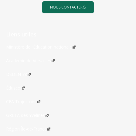
NOUS CONTACTER
Liens utiles
Ministère de l’Éducation nationale
Académie de Versailles
DSDEN 78
Éduscol
CFA Trajectoire
GRETA des Yvelines
Région Île-de-France