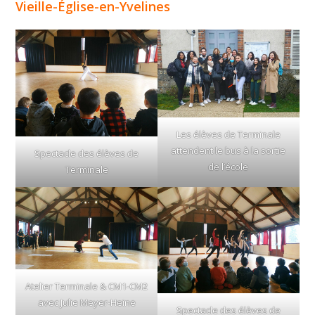
Vieille-Église-en-Yvelines
Les élèves de Terminale
attendent le bus à la sortie
Spectacle des élèves de
de l’école
Terminale
Atelier Terminale & CM1-CM2
avec Julie Meyer-Heine
Spectacle des élèves de