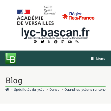
𝕏
Menu
Blog
>
Spécificités du lycée
>
Danse
>
Quand les lycéens rencontrent 