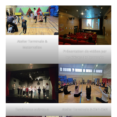
Atelier Terminale &
Maternelles
Présentation de vidéos par
les élèves de Terminale
Expérience scénique
Atelier Terminale & CM1-CM2