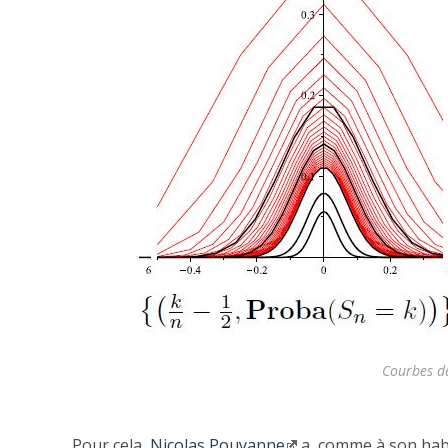
Courbes de
Pour cela,
Nicolas Pouyanne
a, comme à son habi