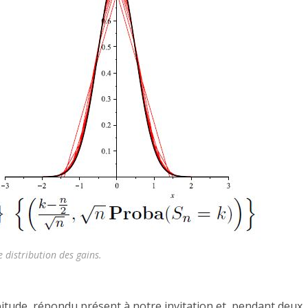
 distribution des gains.
tude, répondu présent à notre invitation et, pendant deux