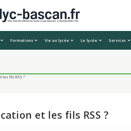
Formations
Vie au lycée
Le lycée
Services
 les fils RSS ?
ation et les fils RSS ?