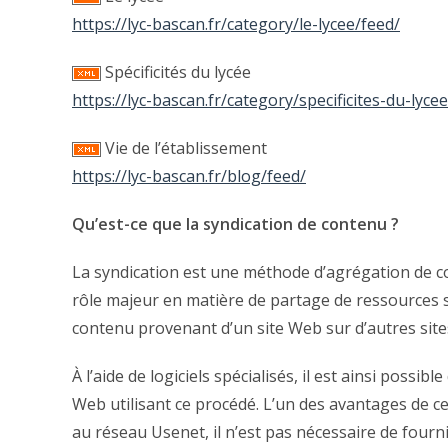
https://lyc-bascan.fr/category/le-lycee/feed/
Spécificités du lycée
https://lyc-bascan.fr/category/specificites-du-lyce
Vie de l’établissement
https://lyc-bascan.fr/blog/feed/
Qu’est-ce que la syndication de contenu ?
La syndication est une méthode d’agrégation de co
rôle majeur en matière de partage de ressources su
contenu provenant d’un site Web sur d’autres site
À l’aide de logiciels spécialisés, il est ainsi possi
Web utilisant ce procédé. L’un des avantages de c
au réseau Usenet, il n’est pas nécessaire de four