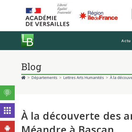
Actu
Blog
>
Départements
>
Lettres Arts Humanités
>
À la découv
À la découverte des ar
Méandre à Bascan