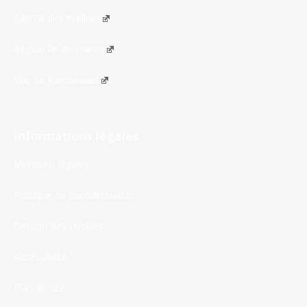
GRETA des Yvelines
Région Île-de-France
Ville de Rambouillet
Informations légales
Mentions légales
Politique de confidentialité
Gestion des cookies
Accessibilité
Plan du site