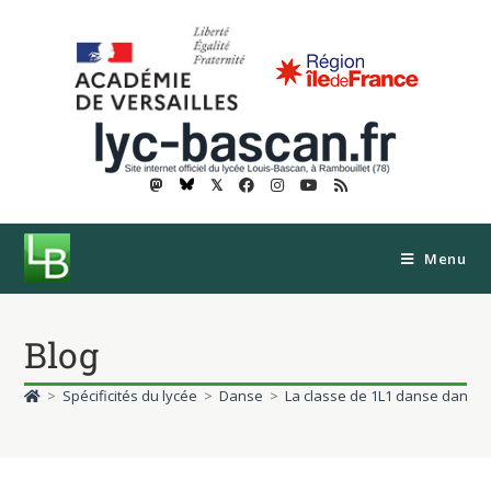
𝕏
Menu
Blog
>
Spécificités du lycée
>
Danse
>
La classe de 1L1 danse dans l