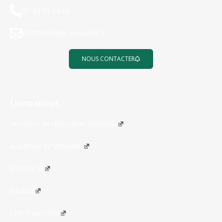
01 34 83 64 00
0782549x@ac-versailles.fr
NOUS CONTACTER
Liens utiles
Ministère de l’Éducation nationale
Académie de Versailles
DSDEN 78
Éduscol
CFA Trajectoire