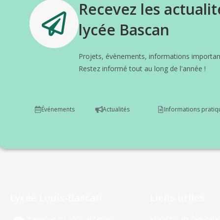
Recevez les actualit
lycée Bascan
Projets, évènements, informations important
Restez informé tout au long de l'année !
Événements
Actualités
Informations pratiq
Lycée Louis-Bascan
Liens utiles
5 avenue du général Leclerc
Ministère de l’Éducati