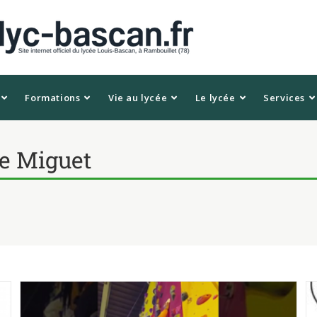
Formations
Vie au lycée
Le lycée
Services
e Miguet