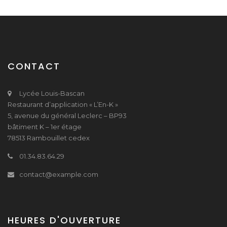
CONTACT
Lycée Louis-Bascan
Restaurant d’application « L’En-K »
5, avenue du général Leclerc – BP93
bâtiment K – 1er étage
78513 Rambouillet cedex
01.34.83.64.29
contact@example.com
HEURES D'OUVERTURE