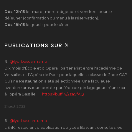
Dès 12h15
les mardi, mercredi, jeudi et vendredi pour le
déjeuner (confirmation du menu à la réservation).
Dès 19h15
les jeudis pour le dîner.
PUBLICATIONS SUR 𝕏
𝕏
@lyc_bascan_ramb
Dix mois d'École et d'Opéra : partenariat entre l'académie de
Versailles et l'Opéra de Paris pour laquelle la classe de 2nde CAP
Cuisine Restauration a été sélectionnée. Une fabuleuse
aventure artistique portée par l'équipe pédagogique réunie ici
à l'opéra Bastille |→
https://buff.ly/2zaSfAQ
21 sept 2022
𝕏
@lyc_bascan_ramb
L'EnK, restaurant d'application du lycée Bascan : consultez les