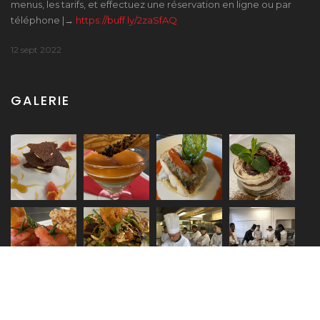
menus, les tarifs, et effectuez une réservation en ligne ou par
téléphone |→
https://buff.ly/2zaSfAQ
12 sept 2022
GALERIE