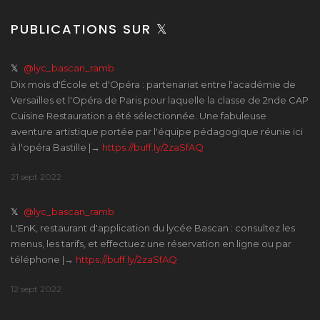
PUBLICATIONS SUR 𝕏
𝕏
@lyc_bascan_ramb
Dix mois d'École et d'Opéra : partenariat entre l'académie de
Versailles et l'Opéra de Paris pour laquelle la classe de 2nde CAP
Cuisine Restauration a été sélectionnée. Une fabuleuse
aventure artistique portée par l'équipe pédagogique réunie ici
à l'opéra Bastille |→
https://buff.ly/2zaSfAQ
21 sept 2022
𝕏
@lyc_bascan_ramb
L'EnK, restaurant d'application du lycée Bascan : consultez les
menus, les tarifs, et effectuez une réservation en ligne ou par
téléphone |→
https://buff.ly/2zaSfAQ
12 sept 2022