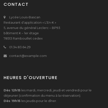
CONTACT
Lycée Louis-Bascan
Restaurant d’application « L’En-K »
5, avenue du général Leclerc – BP93
bâtiment K – 1er étage
78513 Rambouillet cedex
01.34.83.64.29
contact@example.com
HEURES D'OUVERTURE
Dès 12h15
les mardi, mercredi, jeudi et vendredi pour le
déjeuner (confirmation du menu à la réservation).
Dès 19h15
les jeudis pour le dîner.