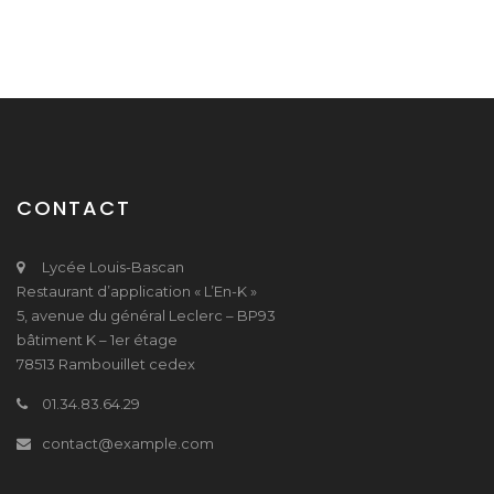
CONTACT
Lycée Louis-Bascan
Restaurant d’application « L’En-K »
5, avenue du général Leclerc – BP93
bâtiment K – 1er étage
78513 Rambouillet cedex
01.34.83.64.29
contact@example.com