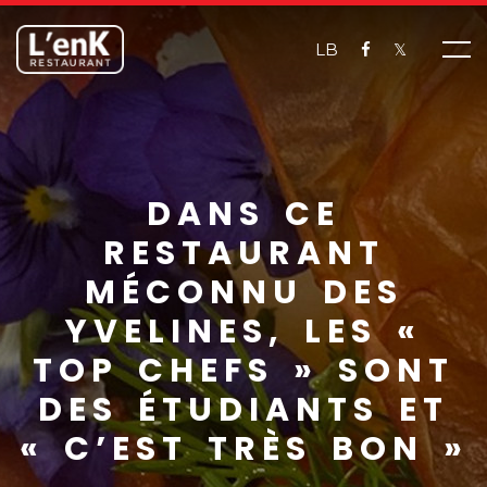
LB
𝕏
DANS CE
RESTAURANT
MÉCONNU DES
YVELINES, LES «
TOP CHEFS » SONT
DES ÉTUDIANTS ET
« C’EST TRÈS BON »