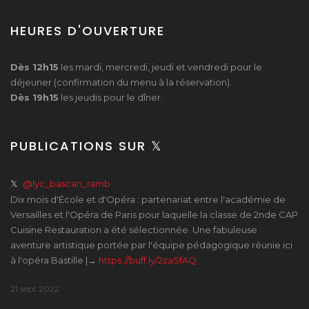
HEURES D'OUVERTURE
Dès 12h15
les mardi, mercredi, jeudi et vendredi pour le
déjeuner (confirmation du menu à la réservation).
Dès 19h15
les jeudis pour le dîner.
PUBLICATIONS SUR 𝕏
𝕏
@lyc_bascan_ramb
Dix mois d'École et d'Opéra : partenariat entre l'académie de
Versailles et l'Opéra de Paris pour laquelle la classe de 2nde CAP
Cuisine Restauration a été sélectionnée. Une fabuleuse
aventure artistique portée par l'équipe pédagogique réunie ici
à l'opéra Bastille |→
https://buff.ly/2zaSfAQ
21 sept 2022