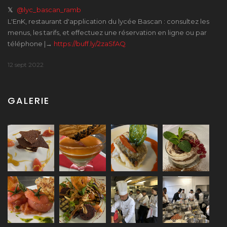
𝕏
@lyc_bascan_ramb
L'EnK, restaurant d'application du lycée Bascan : consultez les
menus, les tarifs, et effectuez une réservation en ligne ou par
téléphone |→
https://buff.ly/2zaSfAQ
12 sept 2022
GALERIE