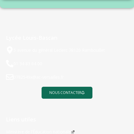
Lycée Louis-Bascan
5 avenue du général Leclerc 78120 Rambouillet
01 34 83 64 00
0782549x@ac-versailles.fr
NOUS CONTACTER
Liens utiles
Ministère de l’Éducation nationale