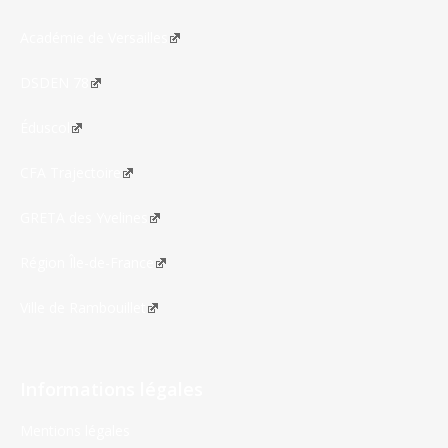
Académie de Versailles
DSDEN 78
Éduscol
CFA Trajectoire
GRETA des Yvelines
Région Île-de-France
Ville de Rambouillet
Informations légales
Mentions légales