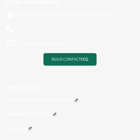
Lycée Louis-Bascan
5 avenue du général Leclerc 78120 Rambouillet
01 34 83 64 00
0782549x@ac-versailles.fr
NOUS CONTACTER
Liens utiles
Ministère de l’Éducation nationale
Académie de Versailles
DSDEN 78