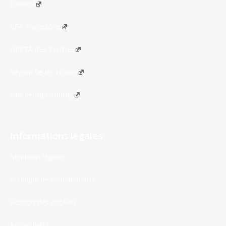
Éduscol
CFA Trajectoire
GRETA des Yvelines
Région Île-de-France
Ville de Rambouillet
Informations légales
Mentions légales
Politique de confidentialité
Gestion des cookies
Accessibilité