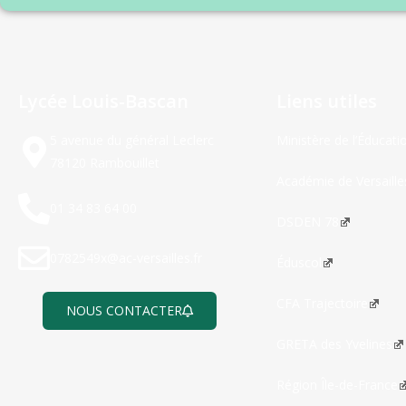
Lycée Louis-Bascan
Liens utiles
5 avenue du général Leclerc
Ministère de l’Éducati
78120 Rambouillet
Académie de Versaille
01 34 83 64 00
DSDEN 78
0782549x@ac-versailles.fr
Éduscol
CFA Trajectoire
NOUS CONTACTER
GRETA des Yvelines
Région Île-de-France