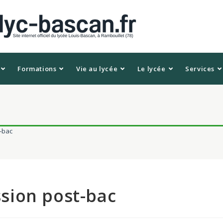
Formations
Vie au lycée
Le lycée
Services
t-bac
ission post-bac