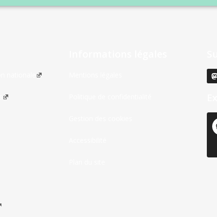
Informations légales
S
on nationale
Mentions légales
Ex
s
Politique de confidentialité
Gestion des cookies
Accessibilité
Plan du site