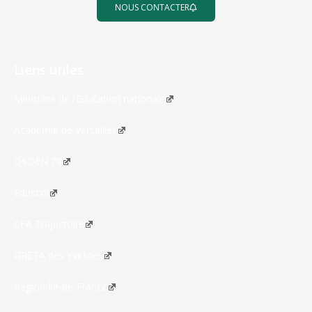
NOUS CONTACTER
Liens utiles
Ministère de l’Éducation nationale
Académie de Versailles
DSDEN 78
Éduscol
CFA Trajectoire
GRETA des Yvelines
Région Île-de-France