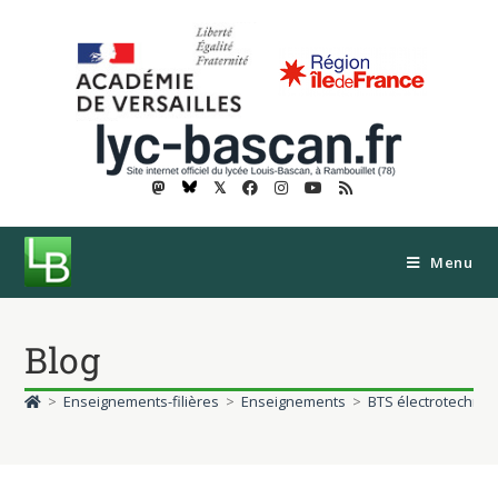
𝕏
Menu
Blog
>
Enseignements-filières
>
Enseignements
>
BTS électrotechniq