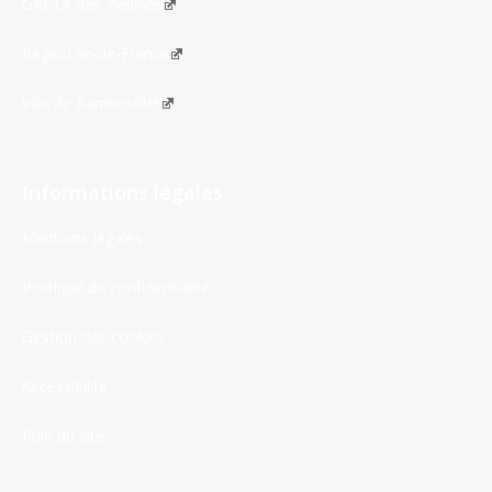
GRETA des Yvelines
Région Île-de-France
Ville de Rambouillet
Informations légales
Mentions légales
Politique de confidentialité
Gestion des cookies
Accessibilité
Plan du site