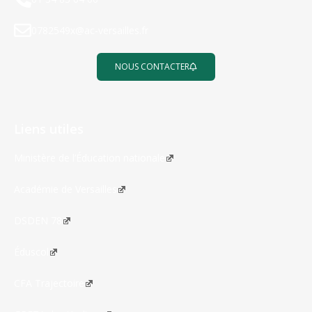
0782549x@ac-versailles.fr
NOUS CONTACTER
Liens utiles
Ministère de l’Éducation nationale
Académie de Versailles
DSDEN 78
Éduscol
CFA Trajectoire