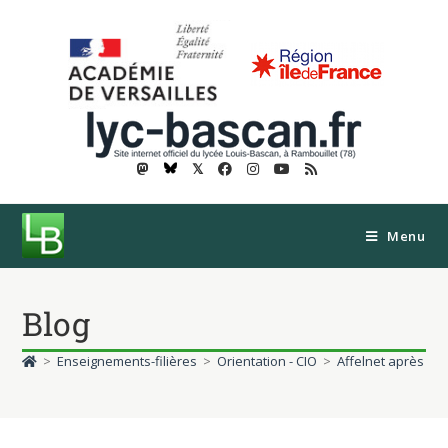
𝕏
Menu
Blog
>
Enseignements-filières
>
Orientation - CIO
>
Affelnet après la