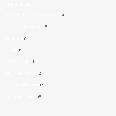
Liens utiles
Ministère de l’Éducation nationale
Académie de Versailles
DSDEN 78
Éduscol
CFA Trajectoire
GRETA des Yvelines
Région Île-de-France
Ville de Rambouillet