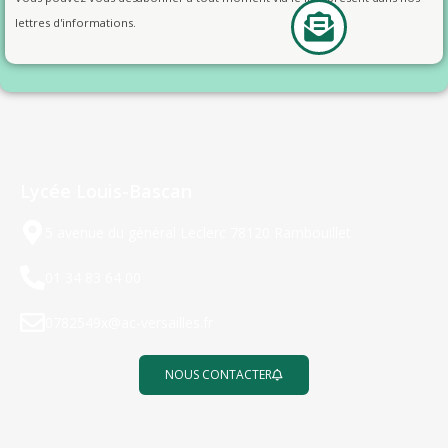
lettres d'informations.
Lycée Louis-Bascan
5 avenue du général Leclerc 78120 Rambouillet
01 34 83 64 00
0782549x@ac-versailles.fr
NOUS CONTACTER