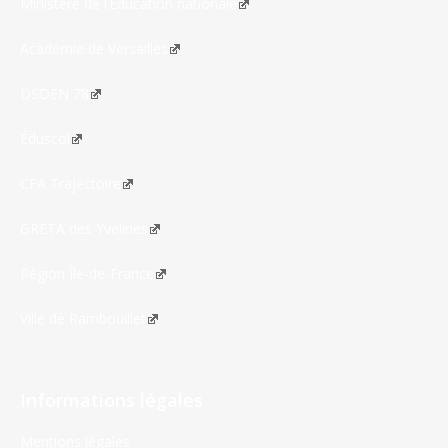
Ministère de l’Éducation nationale
Académie de Versailles
DSDEN 78
Éduscol
CFA Trajectoire
GRETA des Yvelines
Région Île-de-France
Ville de Rambouillet
Informations légales
Mentions légales