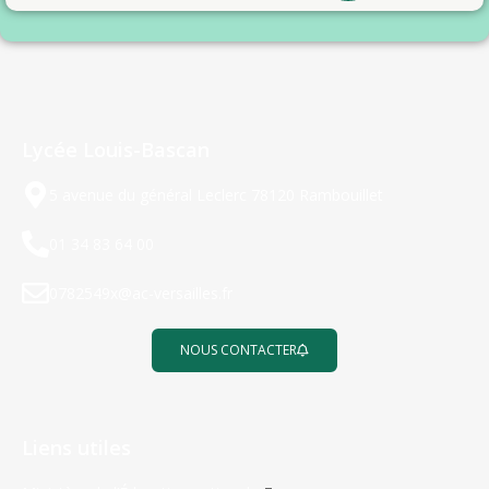
Lycée Louis-Bascan
5 avenue du général Leclerc 78120 Rambouillet
01 34 83 64 00
0782549x@ac-versailles.fr
NOUS CONTACTER
Liens utiles