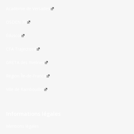
Académie de Versailles
DSDEN 78
Éduscol
CFA Trajectoire
GRETA des Yvelines
Région Île-de-France
Ville de Rambouillet
Informations légales
Mentions légales