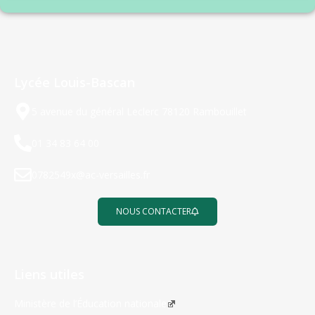
Lycée Louis-Bascan
5 avenue du général Leclerc 78120 Rambouillet
01 34 83 64 00
0782549x@ac-versailles.fr
NOUS CONTACTER
Liens utiles
Ministère de l’Éducation nationale