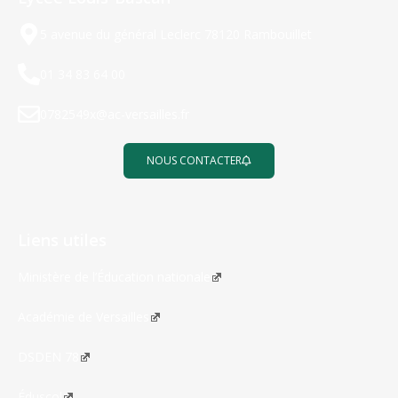
5 avenue du général Leclerc 78120 Rambouillet
01 34 83 64 00
0782549x@ac-versailles.fr
NOUS CONTACTER
Liens utiles
Ministère de l’Éducation nationale
Académie de Versailles
DSDEN 78
Éduscol