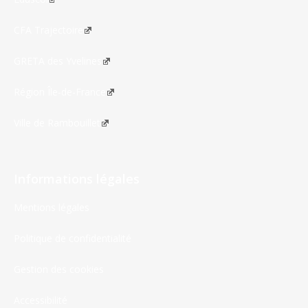
CFA Trajectoire
GRETA des Yvelines
Région Île-de-France
Ville de Rambouillet
Informations légales
Mentions légales
Politique de confidentialité
Gestion des cookies
Accessibilité