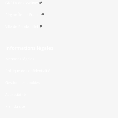
GRETA des Yvelines
Région Île-de-France
Ville de Rambouillet
Informations légales
Mentions légales
Politique de confidentialité
Gestion des cookies
Accessibilité
Plan du site