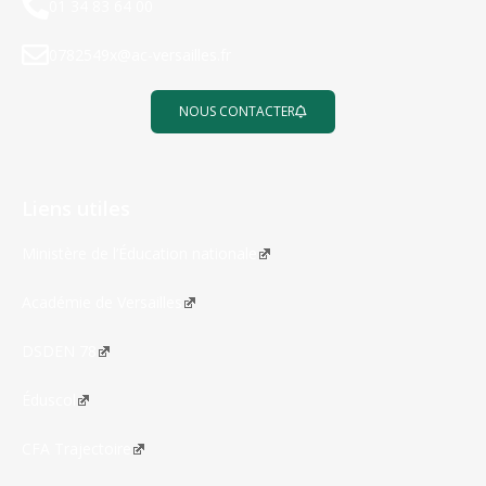
01 34 83 64 00
0782549x@ac-versailles.fr
NOUS CONTACTER
Liens utiles
Ministère de l’Éducation nationale
Académie de Versailles
DSDEN 78
Éduscol
CFA Trajectoire