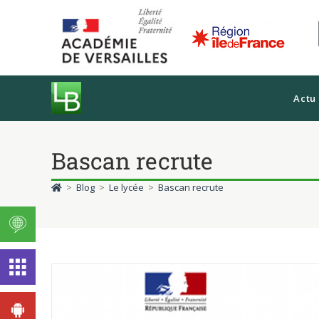
Actu
Bascan recrute
>
Blog
>
Le lycée
>
Bascan recrute