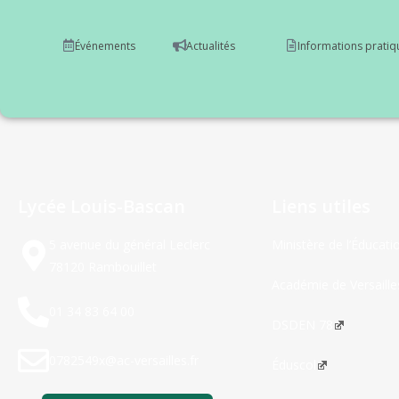
Événements
Actualités
Informations pratiq
Lycée Louis-Bascan
Liens utiles
5 avenue du général Leclerc
Ministère de l’Éducati
78120 Rambouillet
Académie de Versaille
01 34 83 64 00
DSDEN 78
0782549x@ac-versailles.fr
Éduscol