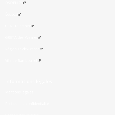
DSDEN 78
Éduscol
CFA Trajectoire
GRETA des Yvelines
Région Île-de-France
Ville de Rambouillet
Informations légales
Mentions légales
Politique de confidentialité