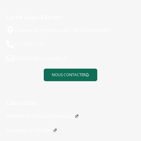
Lycée Louis-Bascan
5 avenue du général Leclerc 78120 Rambouillet
01 34 83 64 00
0782549x@ac-versailles.fr
NOUS CONTACTER
Liens utiles
Ministère de l’Éducation nationale
Académie de Versailles