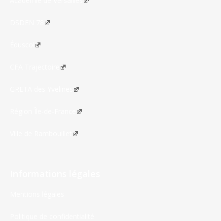
Académie de Versailles
DSDEN 78
Éduscol
CFA Trajectoire
GRETA des Yvelines
Région Île-de-France
Ville de Rambouillet
Informations légales
Mentions légales
Politique de confidentialité