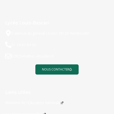
Lycée Louis-Bascan
5 avenue du général Leclerc 78120 Rambouillet
01 34 83 64 00
0782549x@ac-versailles.fr
NOUS CONTACTER
Liens utiles
Ministère de l’Éducation nationale