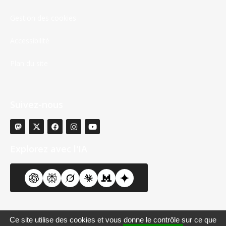
Gestion des cookies
Accessibilité
Plan du site
Suivez-nous
Explorez avec l'IA
Ce site utilise des cookies et vous donne le contrôle sur ce que
© Copyright 2018-2026 |
Lycée Louis Bascan
|
Contributeurs