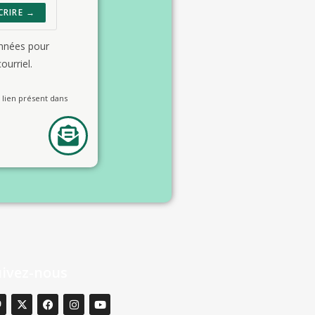
CRIRE →
onnées pour
ourriel.
lien présent dans
uivez-nous