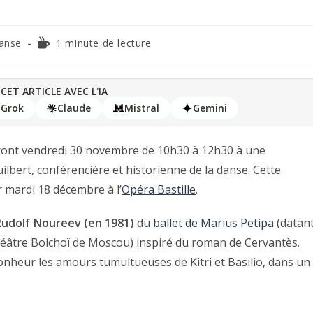
anse
1 minute de lecture
CET ARTICLE AVEC L'IA
Grok
Claude
Mistral
Gemini
teront vendredi 30 novembre de 10h30 à 12h30 à une
lbert, conférencière et historienne de la danse. Cette
ir mardi 18 décembre à l’
Opéra Bastille
.
Rudolf Noureev (en 1981)
du
ballet de Marius Petipa
(datan
héâtre Bolchoï de Moscou) inspiré du roman de Cervantès.
nheur les amours tumultueuses de Kitri et Basilio, dans un