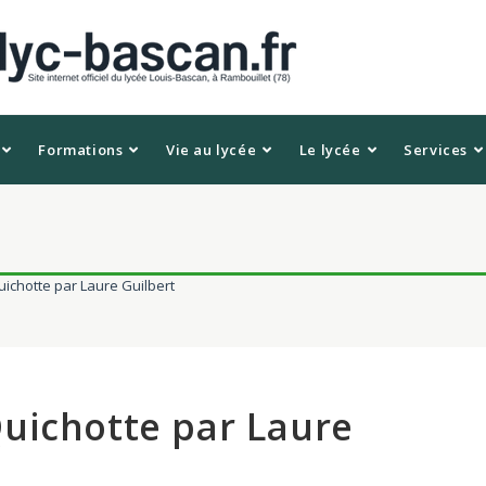
Formations
Vie au lycée
Le lycée
Services
ichotte par Laure Guilbert
uichotte par Laure