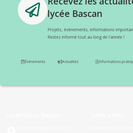
Recevez les actualit
lycée Bascan
Projets, évènements, informations important
Restez informé tout au long de l'année !
Événements
Actualités
Informations pratiq
Lycée Louis-Bascan
Liens utiles
5 avenue du général Leclerc
Ministère de l’Éducati