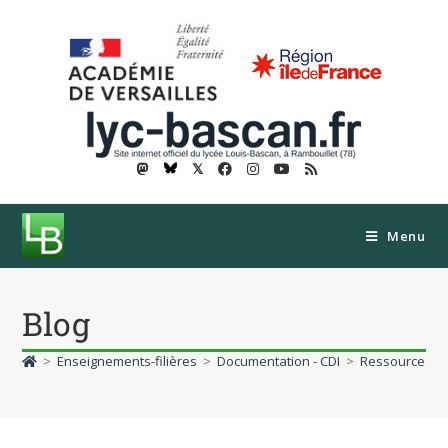
𝕏
Menu
Blog
>
Enseignements-filières
>
Documentation - CDI
>
Ressources
>