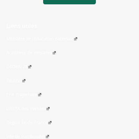
Liens utiles
Ministère de l’Éducation nationale
Académie de Versailles
DSDEN 78
Éduscol
CFA Trajectoire
GRETA des Yvelines
Région Île-de-France
Ville de Rambouillet