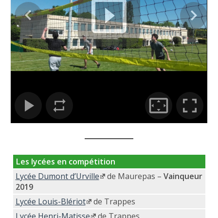
Les lycées en compétition
Lycée Dumont d’Urville
de Maurepas –
Vainqueur
2019
Lycée Louis-Blériot
de Trappes
Lycée Henri-Matisse
de Trappes