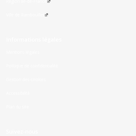
Région Île-de-France
Ville de Rambouillet
Informations légales
Mentions légales
Politique de confidentialité
Gestion des cookies
Accessibilité
Plan du site
Suivez-nous