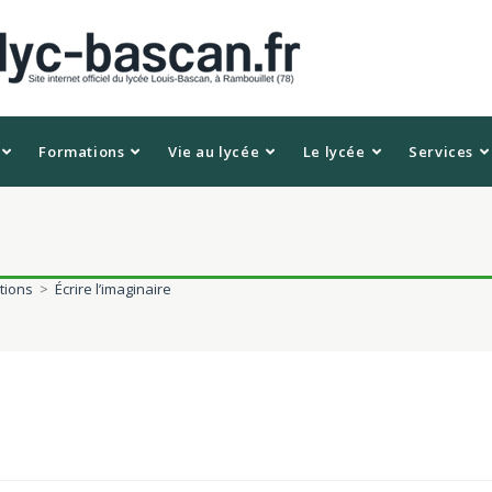
Formations
Vie au lycée
Le lycée
Services
tions
>
Écrire l’imaginaire