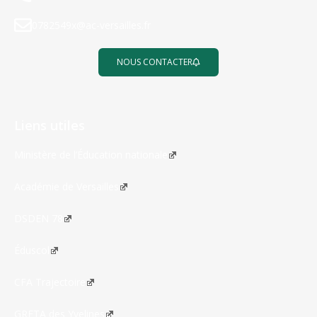
0782549x@ac-versailles.fr
NOUS CONTACTER
Liens utiles
Ministère de l’Éducation nationale
Académie de Versailles
DSDEN 78
Éduscol
CFA Trajectoire
GRETA des Yvelines