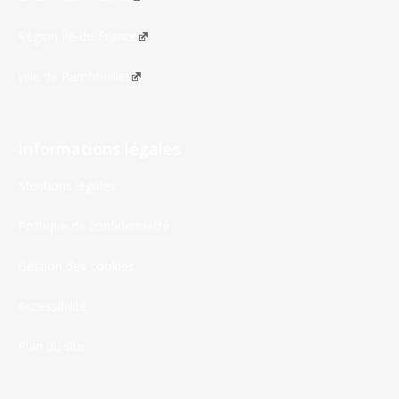
Région Île-de-France
Ville de Rambouillet
Informations légales
Mentions légales
Politique de confidentialité
Gestion des cookies
Accessibilité
Plan du site