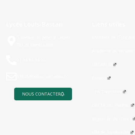
Lycée Louis-Bascan
Liens utiles
5 avenue du général Leclerc
Ministère de l’Éducati
78120 Rambouillet
Académie de Versaille
01 34 83 64 00
DSDEN 78
0782549x@ac-versailles.fr
Éduscol
CFA Trajectoire
NOUS CONTACTER
GRETA des Yvelines
Région Île-de-France
Ville de Rambouillet