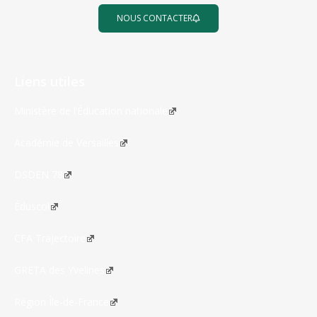
NOUS CONTACTER
Liens utiles
Ministère de l’Éducation nationale
Académie de Versailles
DSDEN 78
Éduscol
CFA Trajectoire
GRETA des Yvelines
Région Île-de-France