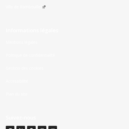
Ville de Rambouillet
Informations légales
Mentions légales
Politique de confidentialité
Gestion des cookies
Accessibilité
Plan du site
Suivez-nous