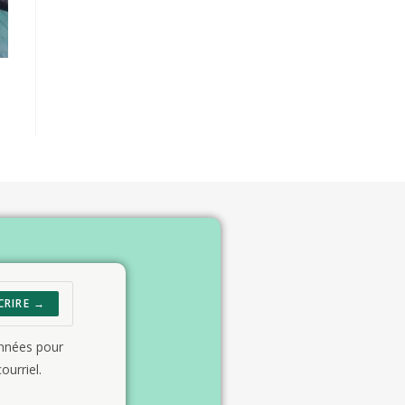
CRIRE →
onnées pour
ourriel.