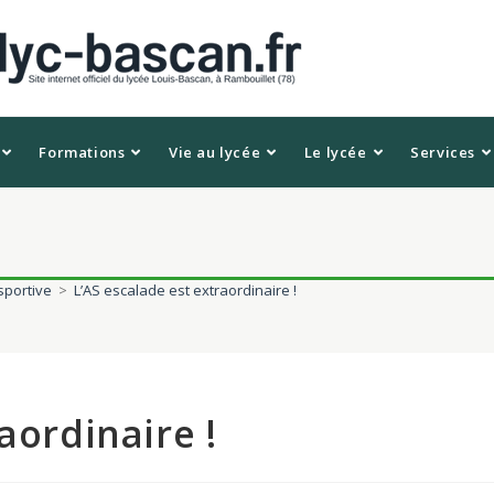
Formations
Vie au lycée
Le lycée
Services
sportive
>
L’AS escalade est extraordinaire !
aordinaire !