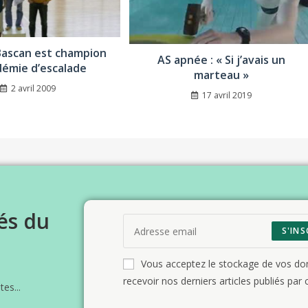
Bascan est champion
AS apnée : « Si j’avais un
démie d’escalade
marteau »
2 avril 2009
17 avril 2019
és du
S'INS
Vous acceptez le stockage de vos d
recevoir nos derniers articles publiés par c
es...