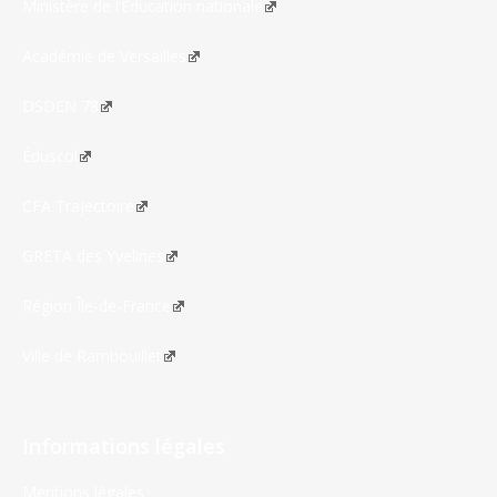
Ministère de l’Éducation nationale
Académie de Versailles
DSDEN 78
Éduscol
CFA Trajectoire
GRETA des Yvelines
Région Île-de-France
Ville de Rambouillet
Informations légales
Mentions légales