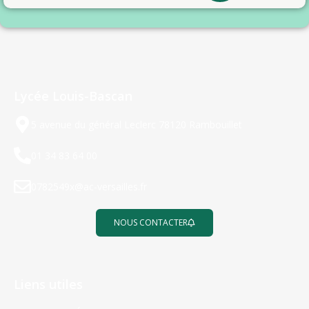
Lycée Louis-Bascan
5 avenue du général Leclerc 78120 Rambouillet
01 34 83 64 00
0782549x@ac-versailles.fr
NOUS CONTACTER
Liens utiles