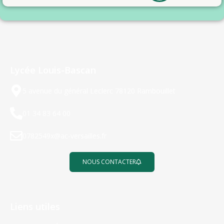
Lycée Louis-Bascan
5 avenue du général Leclerc 78120 Rambouillet
01 34 83 64 00
0782549x@ac-versailles.fr
NOUS CONTACTER
Liens utiles