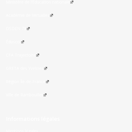
Ministère de l’Éducation nationale
Académie de Versailles
DSDEN 78
Éduscol
CFA Trajectoire
GRETA des Yvelines
Région Île-de-France
Ville de Rambouillet
Informations légales
Mentions légales