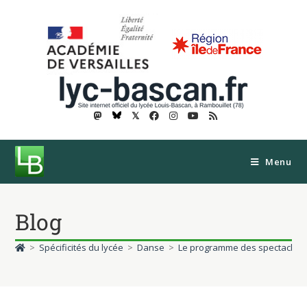
𝕏
Menu
Blog
>
Spécificités du lycée
>
Danse
>
Le programme des spectacles d