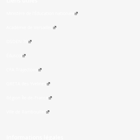
Liens utiles
Ministère de l’Éducation nationale
Académie de Versailles
DSDEN 78
Éduscol
CFA Trajectoire
GRETA des Yvelines
Région Île-de-France
Ville de Rambouillet
Informations légales