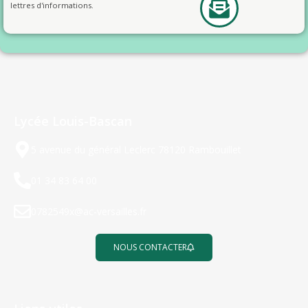
lettres d'informations.
Lycée Louis-Bascan
5 avenue du général Leclerc 78120 Rambouillet
01 34 83 64 00
0782549x@ac-versailles.fr
NOUS CONTACTER