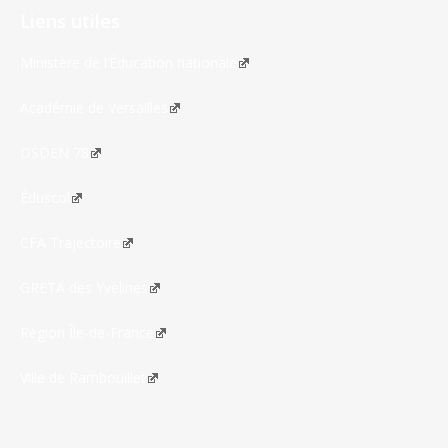
Liens utiles
Ministère de l’Éducation nationale
Académie de Versailles
DSDEN 78
Éduscol
CFA Trajectoire
GRETA des Yvelines
Région Île-de-France
Ville de Rambouillet