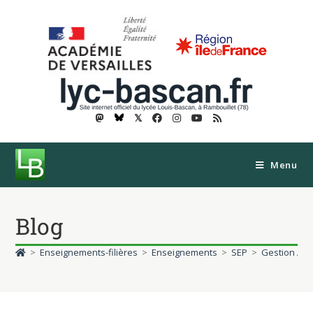
𝕏
Menu
Blog
>
Enseignements-filières
>
Enseignements
>
SEP
>
Gestion Adm