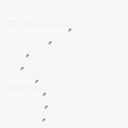
Liens utiles
Ministère de l’Éducation nationale
Académie de Versailles
DSDEN 78
Éduscol
CFA Trajectoire
GRETA des Yvelines
Région Île-de-France
Ville de Rambouillet