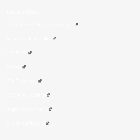
Liens utiles
Ministère de l’Éducation nationale
Académie de Versailles
DSDEN 78
Éduscol
CFA Trajectoire
GRETA des Yvelines
Région Île-de-France
Ville de Rambouillet