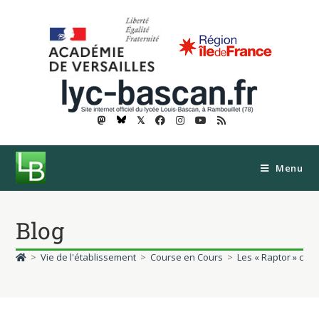
𝕏
Menu
Blog
>
Vie de l'établissement
>
Course en Cours
>
Les « Raptor » cha