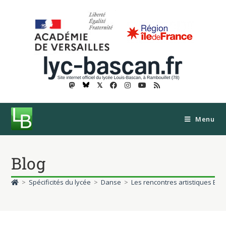
𝕏
Menu
Blog
>
Spécificités du lycée
>
Danse
>
Les rencontres artistiques Bas