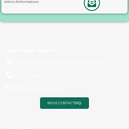
lettres d'informations.
Lycée Louis-Bascan
5 avenue du général Leclerc 78120 Rambouillet
01 34 83 64 00
0782549x@ac-versailles.fr
NOUS CONTACTER
Liens utiles