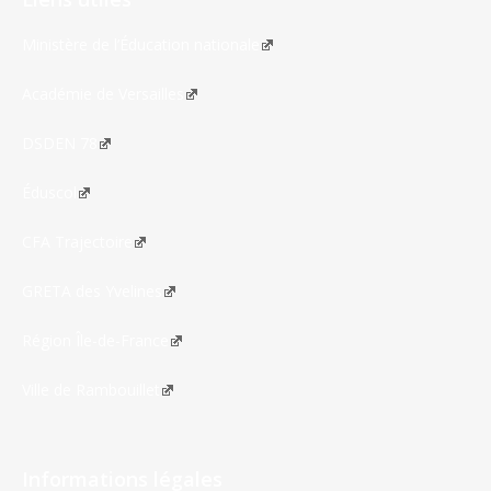
Ministère de l’Éducation nationale
Académie de Versailles
DSDEN 78
Éduscol
CFA Trajectoire
GRETA des Yvelines
Région Île-de-France
Ville de Rambouillet
Informations légales